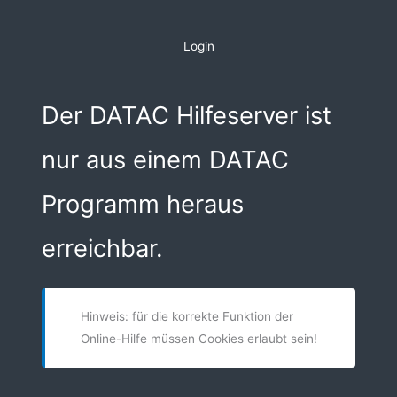
Zum
Inhalt
Login
springen
Der DATAC Hilfeserver ist
nur aus einem DATAC
Programm heraus
erreichbar.
Hinweis: für die korrekte Funktion der
Online-Hilfe müssen Cookies erlaubt sein!