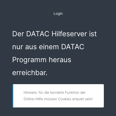
Zum
Inhalt
Login
springen
Der DATAC Hilfeserver ist
nur aus einem DATAC
Programm heraus
erreichbar.
Hinweis: für die korrekte Funktion der
Online-Hilfe müssen Cookies erlaubt sein!