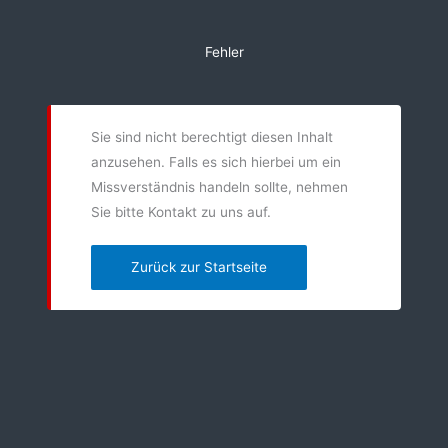
Zum
Inhalt
Fehler
springen
Sie sind nicht berechtigt diesen Inhalt
anzusehen. Falls es sich hierbei um ein
Missverständnis handeln sollte, nehmen
Sie bitte Kontakt zu uns auf.
Zurück zur Startseite