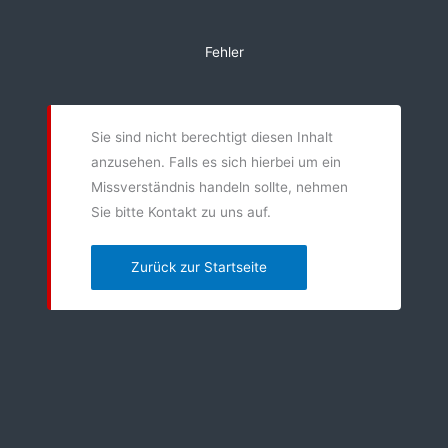
Zum
Inhalt
Fehler
springen
Sie sind nicht berechtigt diesen Inhalt
anzusehen. Falls es sich hierbei um ein
Missverständnis handeln sollte, nehmen
Sie bitte Kontakt zu uns auf.
Zurück zur Startseite