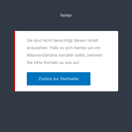
Zum
Inhalt
Fehler
springen
Sie sind nicht berechtigt diesen Inhalt
anzusehen. Falls es sich hierbei um ein
Missverständnis handeln sollte, nehmen
Sie bitte Kontakt zu uns auf.
Zurück zur Startseite