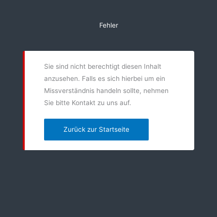
Zum
Inhalt
Fehler
springen
Sie sind nicht berechtigt diesen Inhalt
anzusehen. Falls es sich hierbei um ein
Missverständnis handeln sollte, nehmen
Sie bitte Kontakt zu uns auf.
Zurück zur Startseite