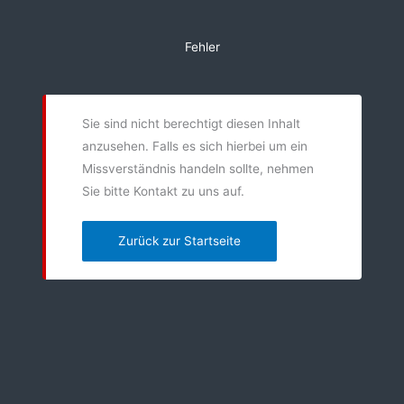
Zum
Inhalt
Fehler
springen
Sie sind nicht berechtigt diesen Inhalt
anzusehen. Falls es sich hierbei um ein
Missverständnis handeln sollte, nehmen
Sie bitte Kontakt zu uns auf.
Zurück zur Startseite