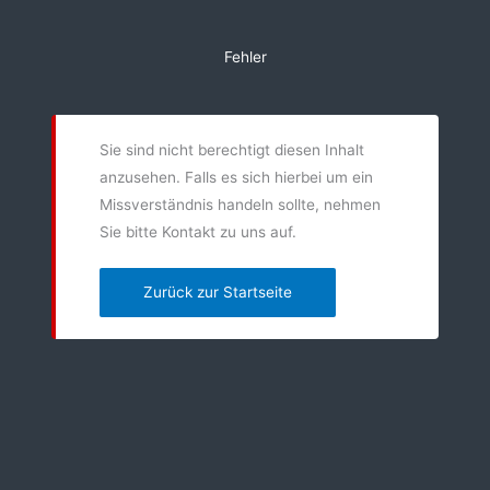
Zum
Inhalt
Fehler
springen
Sie sind nicht berechtigt diesen Inhalt
anzusehen. Falls es sich hierbei um ein
Missverständnis handeln sollte, nehmen
Sie bitte Kontakt zu uns auf.
Zurück zur Startseite