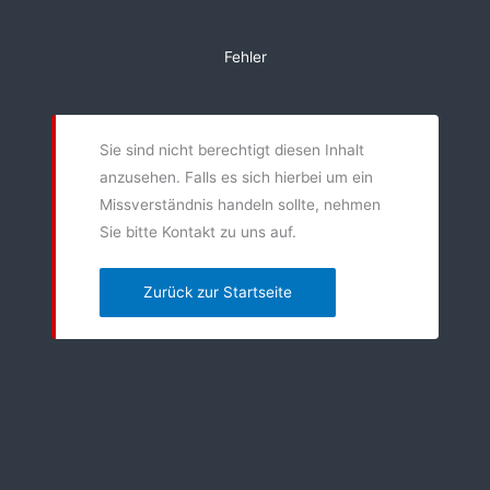
Zum
Inhalt
Fehler
springen
Sie sind nicht berechtigt diesen Inhalt
anzusehen. Falls es sich hierbei um ein
Missverständnis handeln sollte, nehmen
Sie bitte Kontakt zu uns auf.
Zurück zur Startseite