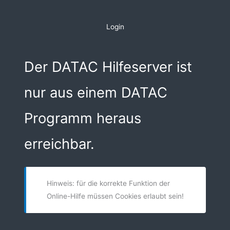
Zum
Inhalt
Login
springen
Der DATAC Hilfeserver ist
nur aus einem DATAC
Programm heraus
erreichbar.
Hinweis: für die korrekte Funktion der
Online-Hilfe müssen Cookies erlaubt sein!