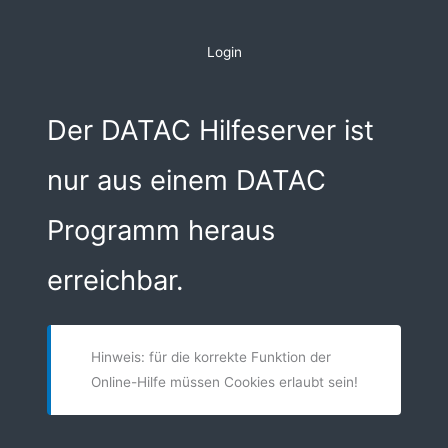
Zum
Inhalt
Login
springen
Der DATAC Hilfeserver ist
nur aus einem DATAC
Programm heraus
erreichbar.
Hinweis: für die korrekte Funktion der
Online-Hilfe müssen Cookies erlaubt sein!