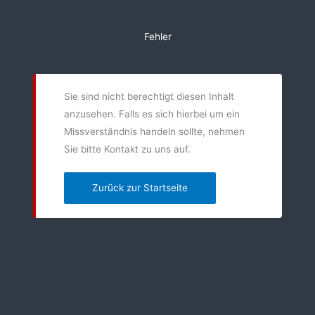
Zum
Inhalt
Fehler
springen
Sie sind nicht berechtigt diesen Inhalt
anzusehen. Falls es sich hierbei um ein
Missverständnis handeln sollte, nehmen
Sie bitte Kontakt zu uns auf.
Zurück zur Startseite