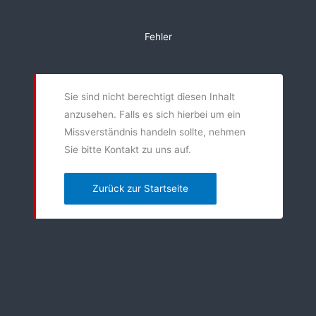
Zum
Inhalt
Fehler
springen
Sie sind nicht berechtigt diesen Inhalt
anzusehen. Falls es sich hierbei um ein
Missverständnis handeln sollte, nehmen
Sie bitte Kontakt zu uns auf.
Zurück zur Startseite