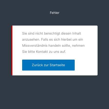
Zum
Inhalt
Fehler
springen
Sie sind nicht berechtigt diesen Inhalt
anzusehen. Falls es sich hierbei um ein
Missverständnis handeln sollte, nehmen
Sie bitte Kontakt zu uns auf.
Zurück zur Startseite