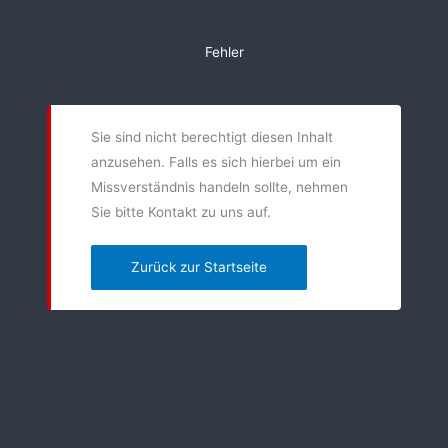
Zum
Inhalt
Fehler
springen
Sie sind nicht berechtigt diesen Inhalt
anzusehen. Falls es sich hierbei um ein
Missverständnis handeln sollte, nehmen
Sie bitte Kontakt zu uns auf.
Zurück zur Startseite