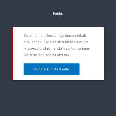
Zum
Inhalt
Fehler
springen
Sie sind nicht berechtigt diesen Inhalt
anzusehen. Falls es sich hierbei um ein
Missverständnis handeln sollte, nehmen
Sie bitte Kontakt zu uns auf.
Zurück zur Startseite