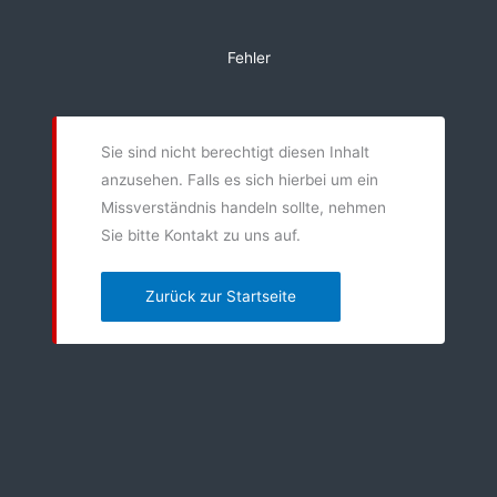
Zum
Inhalt
Fehler
springen
Sie sind nicht berechtigt diesen Inhalt
anzusehen. Falls es sich hierbei um ein
Missverständnis handeln sollte, nehmen
Sie bitte Kontakt zu uns auf.
Zurück zur Startseite