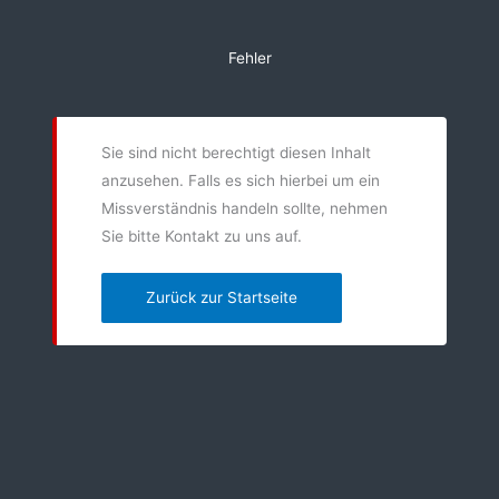
Zum
Inhalt
Fehler
springen
Sie sind nicht berechtigt diesen Inhalt
anzusehen. Falls es sich hierbei um ein
Missverständnis handeln sollte, nehmen
Sie bitte Kontakt zu uns auf.
Zurück zur Startseite