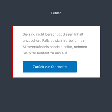
Zum
Inhalt
Fehler
springen
Sie sind nicht berechtigt diesen Inhalt
anzusehen. Falls es sich hierbei um ein
Missverständnis handeln sollte, nehmen
Sie bitte Kontakt zu uns auf.
Zurück zur Startseite