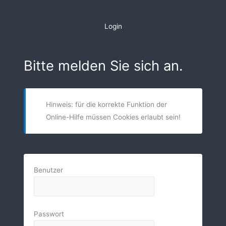
Zum
Inhalt
Login
springen
Bitte melden Sie sich an.
Hinweis: für die korrekte Funktion der
Online-Hilfe müssen Cookies erlaubt sein!
Benutzer
Passwort