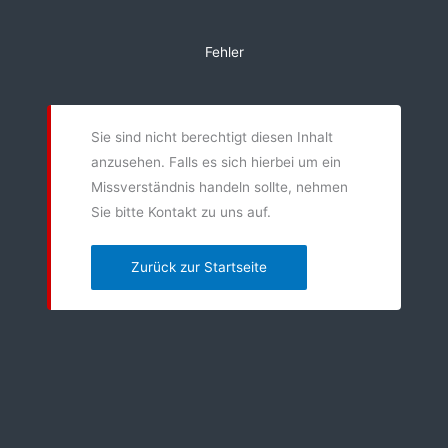
Zum
Inhalt
Fehler
springen
Sie sind nicht berechtigt diesen Inhalt
anzusehen. Falls es sich hierbei um ein
Missverständnis handeln sollte, nehmen
Sie bitte Kontakt zu uns auf.
Zurück zur Startseite