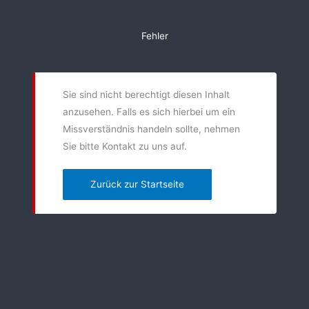
Zum
Inhalt
Fehler
springen
Sie sind nicht berechtigt diesen Inhalt
anzusehen. Falls es sich hierbei um ein
Missverständnis handeln sollte, nehmen
Sie bitte Kontakt zu uns auf.
Zurück zur Startseite