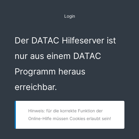
Zum
Inhalt
Login
springen
Der DATAC Hilfeserver ist
nur aus einem DATAC
Programm heraus
erreichbar.
Hinweis: für die korrekte Funktion der
Online-Hilfe müssen Cookies erlaubt sein!