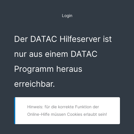
Zum
Inhalt
Login
springen
Der DATAC Hilfeserver ist
nur aus einem DATAC
Programm heraus
erreichbar.
Hinweis: für die korrekte Funktion der
Online-Hilfe müssen Cookies erlaubt sein!