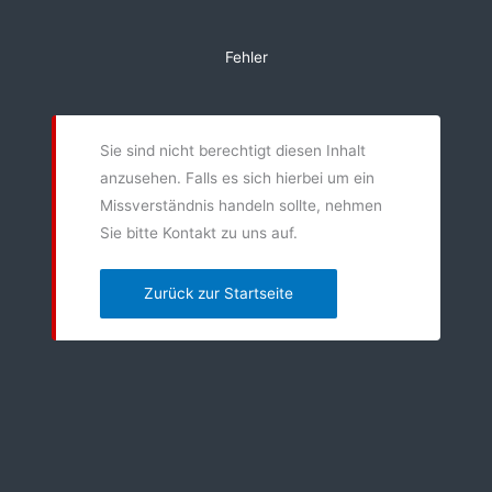
Zum
Inhalt
Fehler
springen
Sie sind nicht berechtigt diesen Inhalt
anzusehen. Falls es sich hierbei um ein
Missverständnis handeln sollte, nehmen
Sie bitte Kontakt zu uns auf.
Zurück zur Startseite