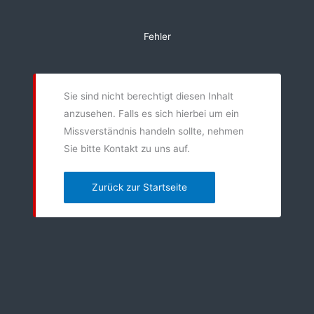
Zum
Inhalt
Fehler
springen
Sie sind nicht berechtigt diesen Inhalt
anzusehen. Falls es sich hierbei um ein
Missverständnis handeln sollte, nehmen
Sie bitte Kontakt zu uns auf.
Zurück zur Startseite