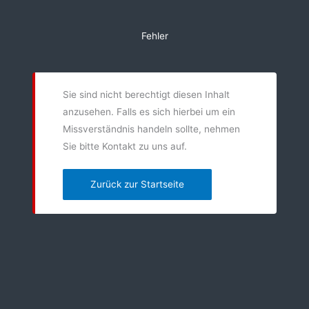
Zum
Inhalt
Fehler
springen
Sie sind nicht berechtigt diesen Inhalt
anzusehen. Falls es sich hierbei um ein
Missverständnis handeln sollte, nehmen
Sie bitte Kontakt zu uns auf.
Zurück zur Startseite