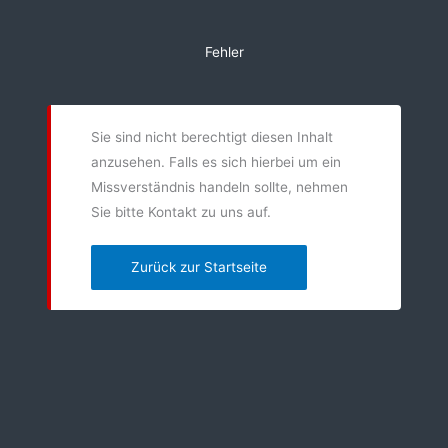
Zum
Inhalt
Fehler
springen
Sie sind nicht berechtigt diesen Inhalt
anzusehen. Falls es sich hierbei um ein
Missverständnis handeln sollte, nehmen
Sie bitte Kontakt zu uns auf.
Zurück zur Startseite