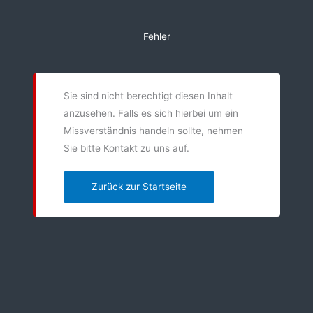
Zum
Inhalt
Fehler
springen
Sie sind nicht berechtigt diesen Inhalt
anzusehen. Falls es sich hierbei um ein
Missverständnis handeln sollte, nehmen
Sie bitte Kontakt zu uns auf.
Zurück zur Startseite