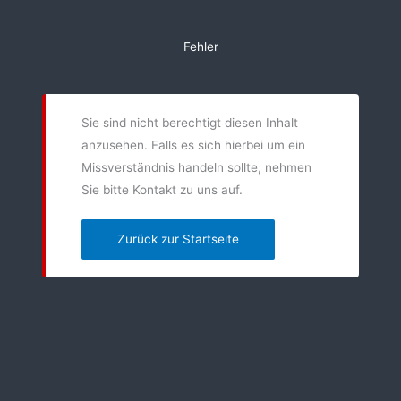
Zum
Inhalt
Fehler
springen
Sie sind nicht berechtigt diesen Inhalt
anzusehen. Falls es sich hierbei um ein
Missverständnis handeln sollte, nehmen
Sie bitte Kontakt zu uns auf.
Zurück zur Startseite