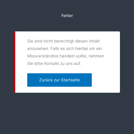
Zum
Inhalt
Fehler
springen
Sie sind nicht berechtigt diesen Inhalt
anzusehen. Falls es sich hierbei um ein
Missverständnis handeln sollte, nehmen
Sie bitte Kontakt zu uns auf.
Zurück zur Startseite