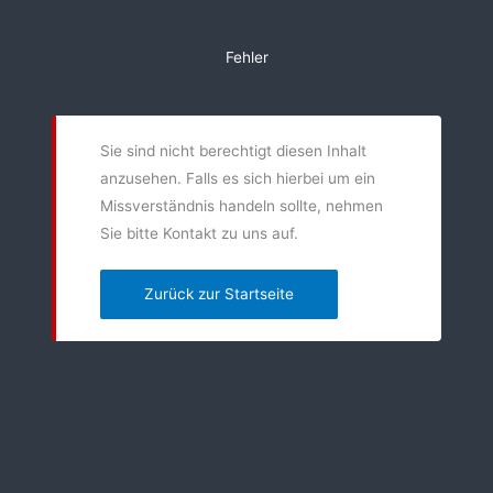
Zum
Inhalt
Fehler
springen
Sie sind nicht berechtigt diesen Inhalt
anzusehen. Falls es sich hierbei um ein
Missverständnis handeln sollte, nehmen
Sie bitte Kontakt zu uns auf.
Zurück zur Startseite