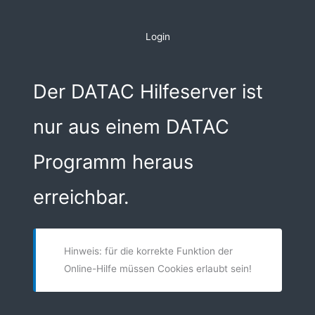
Zum
Inhalt
Login
springen
Der DATAC Hilfeserver ist
nur aus einem DATAC
Programm heraus
erreichbar.
Hinweis: für die korrekte Funktion der
Online-Hilfe müssen Cookies erlaubt sein!