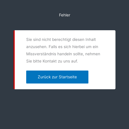
Zum
Inhalt
Fehler
springen
Sie sind nicht berechtigt diesen Inhalt
anzusehen. Falls es sich hierbei um ein
Missverständnis handeln sollte, nehmen
Sie bitte Kontakt zu uns auf.
Zurück zur Startseite