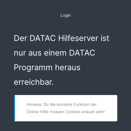
Zum
Inhalt
Login
springen
Der DATAC Hilfeserver ist
nur aus einem DATAC
Programm heraus
erreichbar.
Hinweis: für die korrekte Funktion der
Online-Hilfe müssen Cookies erlaubt sein!