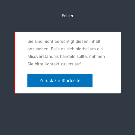
Zum
Inhalt
Fehler
springen
Sie sind nicht berechtigt diesen Inhalt
anzusehen. Falls es sich hierbei um ein
Missverständnis handeln sollte, nehmen
Sie bitte Kontakt zu uns auf.
Zurück zur Startseite