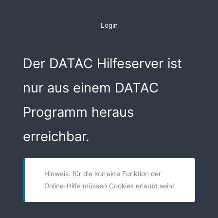
Zum
Inhalt
Login
springen
Der DATAC Hilfeserver ist
nur aus einem DATAC
Programm heraus
erreichbar.
Hinweis: für die korrekte Funktion der
Online-Hilfe müssen Cookies erlaubt sein!