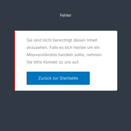
Zum
Inhalt
Fehler
springen
Sie sind nicht berechtigt diesen Inhalt
anzusehen. Falls es sich hierbei um ein
Missverständnis handeln sollte, nehmen
Sie bitte Kontakt zu uns auf.
Zurück zur Startseite