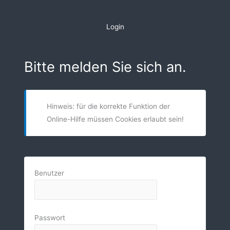
Zum
Inhalt
Login
springen
Bitte melden Sie sich an.
Hinweis: für die korrekte Funktion der
Online-Hilfe müssen Cookies erlaubt sein!
Benutzer
Passwort