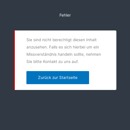
Zum
Inhalt
Fehler
springen
Sie sind nicht berechtigt diesen Inhalt
anzusehen. Falls es sich hierbei um ein
Missverständnis handeln sollte, nehmen
Sie bitte Kontakt zu uns auf.
Zurück zur Startseite