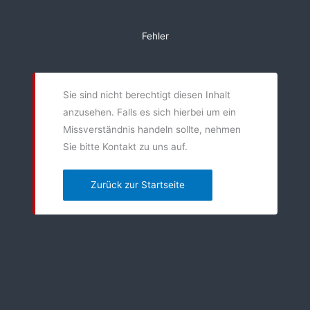
Zum
Inhalt
Fehler
springen
Sie sind nicht berechtigt diesen Inhalt
anzusehen. Falls es sich hierbei um ein
Missverständnis handeln sollte, nehmen
Sie bitte Kontakt zu uns auf.
Zurück zur Startseite