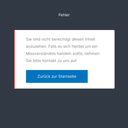
Zum
Inhalt
Fehler
springen
Sie sind nicht berechtigt diesen Inhalt
anzusehen. Falls es sich hierbei um ein
Missverständnis handeln sollte, nehmen
Sie bitte Kontakt zu uns auf.
Zurück zur Startseite