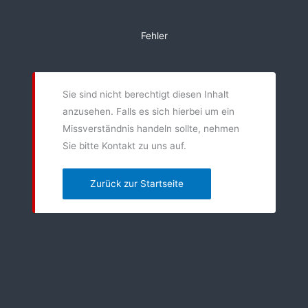
Zum
Inhalt
Fehler
springen
Sie sind nicht berechtigt diesen Inhalt
anzusehen. Falls es sich hierbei um ein
Missverständnis handeln sollte, nehmen
Sie bitte Kontakt zu uns auf.
Zurück zur Startseite