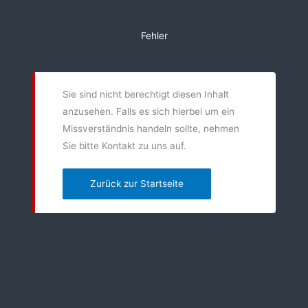
Zum
Inhalt
Fehler
springen
Sie sind nicht berechtigt diesen Inhalt
anzusehen. Falls es sich hierbei um ein
Missverständnis handeln sollte, nehmen
Sie bitte Kontakt zu uns auf.
Zurück zur Startseite