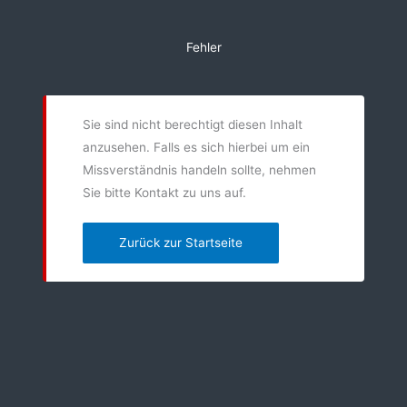
Zum
Inhalt
Fehler
springen
Sie sind nicht berechtigt diesen Inhalt
anzusehen. Falls es sich hierbei um ein
Missverständnis handeln sollte, nehmen
Sie bitte Kontakt zu uns auf.
Zurück zur Startseite