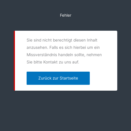
Zum
Inhalt
Fehler
springen
Sie sind nicht berechtigt diesen Inhalt
anzusehen. Falls es sich hierbei um ein
Missverständnis handeln sollte, nehmen
Sie bitte Kontakt zu uns auf.
Zurück zur Startseite