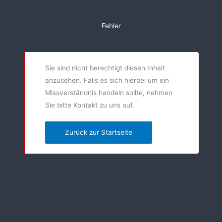
Zum
Inhalt
Fehler
springen
Sie sind nicht berechtigt diesen Inhalt
anzusehen. Falls es sich hierbei um ein
Missverständnis handeln sollte, nehmen
Sie bitte Kontakt zu uns auf.
Zurück zur Startseite