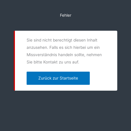
Zum
Inhalt
Fehler
springen
Sie sind nicht berechtigt diesen Inhalt
anzusehen. Falls es sich hierbei um ein
Missverständnis handeln sollte, nehmen
Sie bitte Kontakt zu uns auf.
Zurück zur Startseite