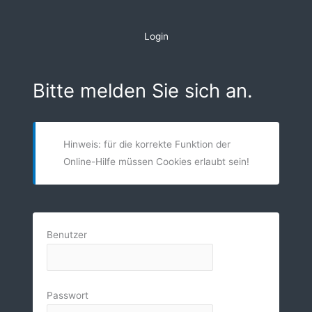
Zum
Inhalt
Login
springen
Bitte melden Sie sich an.
Hinweis: für die korrekte Funktion der
Online-Hilfe müssen Cookies erlaubt sein!
Benutzer
Passwort