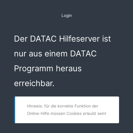
Zum
Inhalt
Login
springen
Der DATAC Hilfeserver ist
nur aus einem DATAC
Programm heraus
erreichbar.
Hinweis: für die korrekte Funktion der
Online-Hilfe müssen Cookies erlaubt sein!